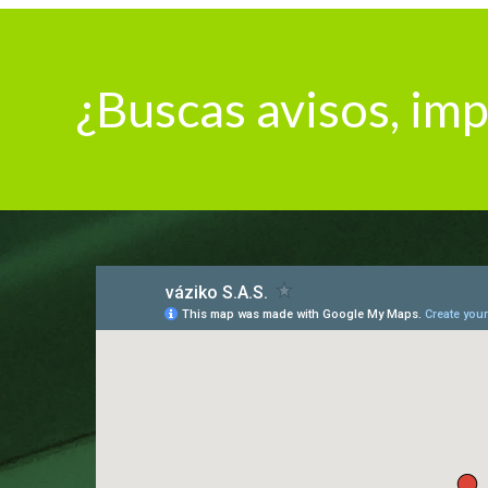
¿Buscas avisos, imp