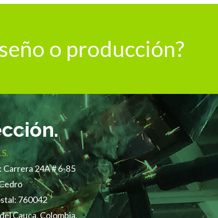
diseño o producción?
ección.
.S.
: Carrera 24A # 6-85
 Cedro
stal: 760042
e del Cauca, Colombia.