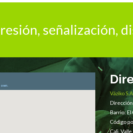
resión, señalización, 
Dir
Váziko S.A
Dirección
Barrio: El
Código po
Cali, Vall