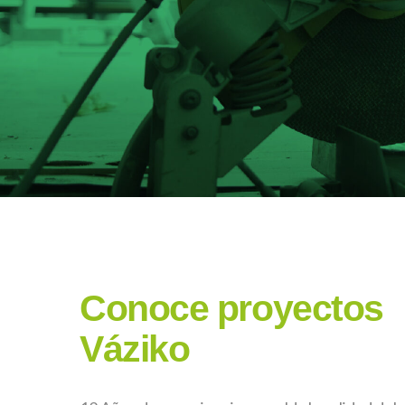
Conoce proyectos
Váziko