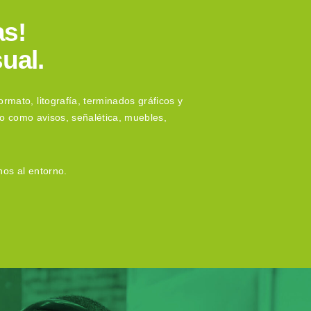
as!
ual.
rmato, litografía, terminados gráficos y
io como avisos, señalética, muebles,
nos al entorno.