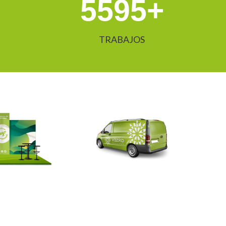
5595
+
TRABAJOS