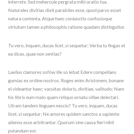
interrete. Sed mehercule pergrata mihi oratio tua.
Naturales divitias dixit parabiles esse, quod parvo esset
natura contenta. Atque haec coniunctio confusioque
virtutum tamen a philosophis ratione quadam distinguitur.
Tu vero, inquam, ducas licet, si sequetur; Verba tu fingas et
ea dicas, quae non sentias?
Laelius clamores sofòw ille so lebat Edere compellans
gumias ex ordine nostros. Roges enim Aristonem, bonane
ei videantur haec: vacuitas doloris, divitiae, valitudo; Nam
his libris eum malo quam reliquo ornatu villae delectari.
Utram tandem linguam nescio? Tu vero, inquam, ducas
licet, si sequetur; Ne amores quidem sanctos a sapiente
alienos esse arbitrantur. Quorum sine causa fieri nihil
putandum est.