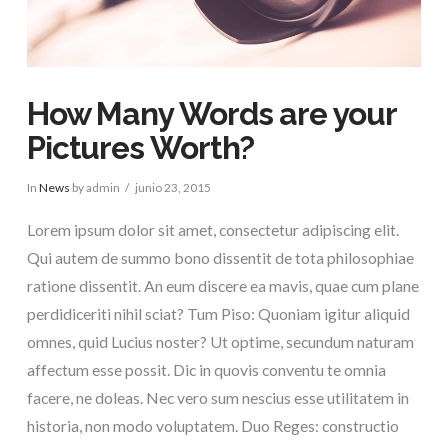
How Many Words are your
Pictures Worth?
In
News
by admin
junio 23, 2015
Lorem ipsum dolor sit amet, consectetur adipiscing elit.
Qui autem de summo bono dissentit de tota philosophiae
ratione dissentit. An eum discere ea mavis, quae cum plane
perdidiceriti nihil sciat? Tum Piso: Quoniam igitur aliquid
omnes, quid Lucius noster? Ut optime, secundum naturam
affectum esse possit. Dic in quovis conventu te omnia
facere, ne doleas. Nec vero sum nescius esse utilitatem in
historia, non modo voluptatem. Duo Reges: constructio