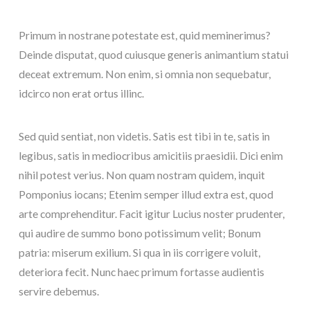
Primum in nostrane potestate est, quid meminerimus?
Deinde disputat, quod cuiusque generis animantium statui
deceat extremum. Non enim, si omnia non sequebatur,
idcirco non erat ortus illinc.
Sed quid sentiat, non videtis. Satis est tibi in te, satis in
legibus, satis in mediocribus amicitiis praesidii. Dici enim
nihil potest verius. Non quam nostram quidem, inquit
Pomponius iocans; Etenim semper illud extra est, quod
arte comprehenditur. Facit igitur Lucius noster prudenter,
qui audire de summo bono potissimum velit; Bonum
patria: miserum exilium. Si qua in iis corrigere voluit,
deteriora fecit. Nunc haec primum fortasse audientis
servire debemus.